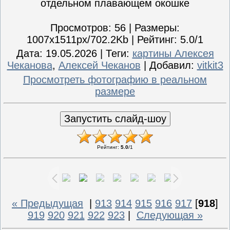
отдельном плавающем окошке
Просмотров
: 56 |
Размеры
:
1007x1511px/702.2Kb |
Рейтинг
: 5.0/1
Дата
: 19.05.2026 |
Теги
:
картины Алексея
Чеканова
,
Алексей Чеканов
|
Добавил
:
vitkit3
Просмотреть фотографию в реальном
размере
Рейтинг
:
5.0
/
1
« Предыдущая
|
913
914
915
916
917
[
918
]
919
920
921
922
923
|
Следующая »