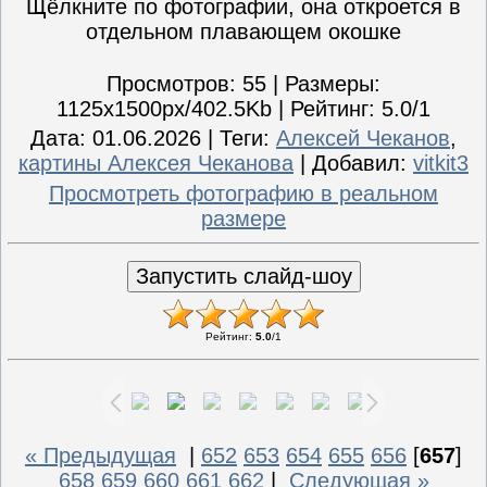
Щёлкните по фотографии, она откроется в
отдельном плавающем окошке
Просмотров
: 55 |
Размеры
:
1125x1500px/402.5Kb |
Рейтинг
: 5.0/1
Дата
: 01.06.2026 |
Теги
:
Алексей Чеканов
,
картины Алексея Чеканова
|
Добавил
:
vitkit3
Просмотреть фотографию в реальном
размере
Рейтинг
:
5.0
/
1
« Предыдущая
|
652
653
654
655
656
[
657
]
658
659
660
661
662
|
Следующая »