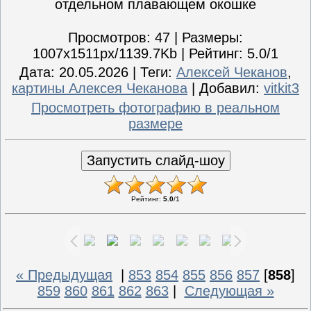
отдельном плавающем окошке
Просмотров
: 47 |
Размеры
:
1007x1511px/1139.7Kb |
Рейтинг
: 5.0/1
Дата
: 20.05.2026 |
Теги
:
Алексей Чеканов
,
картины Алексея Чеканова
|
Добавил
:
vitkit3
Просмотреть фотографию в реальном
размере
Рейтинг
:
5.0
/
1
« Предыдущая
|
853
854
855
856
857
[
858
]
859
860
861
862
863
|
Следующая »