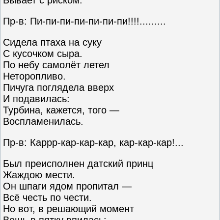
Пр-в: Пи-пи-пи-пи-пи-пи-пи!!!!.........
Сидела птаха на суку
С кусочком сыра.
По небу самолёт летел
Неторопливо.
Пичуга поглядела вверх
И подавилась:
Турбина, кажется, того —
Воспламенилась.
Пр-в: Каррр-кар-кар-кар, кар-кар-кар!...
Был преисполнен датский принц
Жаждою мести.
Он шпаги ядом пропитал —
Всё честь по чести.
Но вот, в решающий момент
Вошь в пятку впилась: