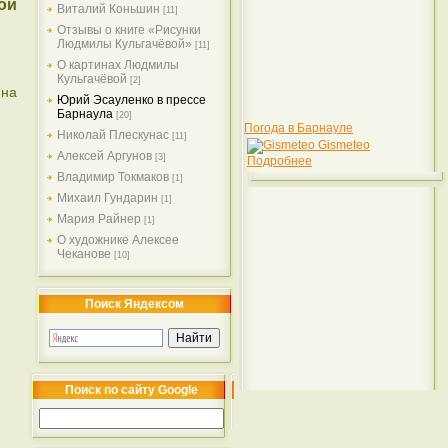
ой
Виталий Коньшин
[11]
Отзывы о книге «Рисунки
Людмилы Кульгачёвой»
[11]
О картинах Людмилы
Кульгачёвой
[2]
 на
Юрий Эсауленко в прессе
Барнаула
[20]
Погода в Барнауле
Николай Плескунас
[11]
Gismeteo
Алексей Аргунов
[3]
Подробнее
Владимир Токмаков
[1]
Михаил Гундарин
[1]
Мария Райнер
[1]
О художнике Алексее
Чеканове
[10]
Поиск Яндексом
Поиск по сайту Google