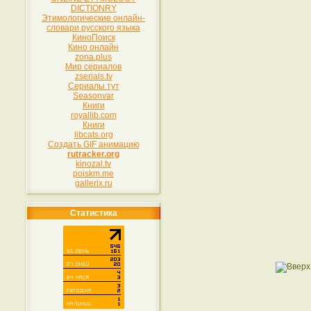
DICTIONRY
Этимологические онлайн-
словари русского языка
КиноПоиск
Кино онлайн
zona.plus
Мир сериалов
zserials.tv
Сериалы тут
Seasonvar
Книги
royallib.com
Книги
libcats.org
Создать GIF анимацию
rutracker.org
kinozal.tv
poiskm.me
gallerix.ru
Статистика