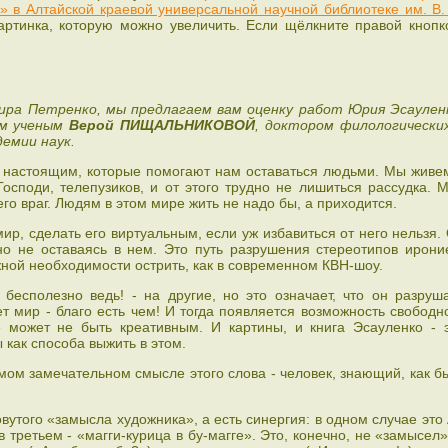
» в Алтайской краевой универсальной научной библиотеке им. В.
артинка, которую можно увеличить. Если щёлкните правой кнопк
ира Петренко, мы предлагаем вам оценку работ Юрия Эсаулен
им ученым
Верой ПИЩАЛЬНИКОВОЙ
, доктором филологически
емии наук.
ч с настоящим, которые помогают нам оставаться людьми. Мы живе
Господи, телепузиков, и от этого трудно не лишиться рассудка. 
го враг. Людям в этом мире жить не надо бы, а приходится.
ир, сделать его виртуальным, если уж избавиться от него нельзя.
о не оставаясь в нем. Это путь разрушения стереотипов ирони
жной необходимости острить, как в современном КВН-шоу.
бесполезно ведь! - на другие, но это означает, что он разруш
 мир - благо есть чем! И тогда появляется возможность свободн
 может не быть креативным. И картины, и книга Эсауленко - 
 как способа выжить в этом.
мом замечательном смысле этого слова - человек, знающий, как б
вутого «замысла художника», а есть синергия: в одном случае это
в третьем - «магги-курица в бу-магге». Это, конечно, не «замысел»