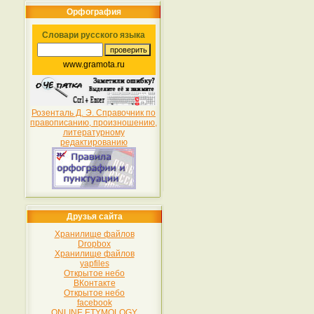
Орфография
Словари русского языка
www.gramota.ru
Розенталь Д. Э. Справочник по
правописанию, произношению,
литературному
редактированию
Друзья сайта
Хранилище файлов
Dropbox
Хранилище файлов
yapfiles
Открытое небо
ВКонтакте
Открытое небо
facebook
ONLINE ETYMOLOGY