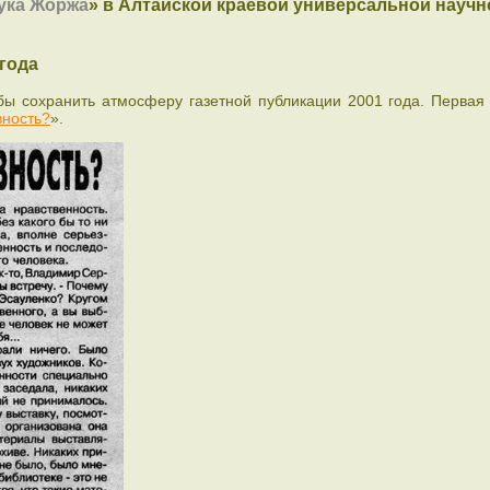
ука Жоржа
» в Алтайской краевой универсальной научн
 года
тобы сохранить атмосферу газетной публикации 2001 года. Первая
вность?
».