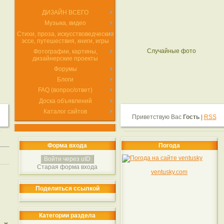
ДИЗАЙН ВСЕГО
Музыка, видео
Стихи, проза, искусствоведческие
эссе, путешествия, книги, игры
Случайные фото
Фотографии, картины,
дизайнерские проекты
Форумы
Блоги
FAQ (вопрос/ответ)
Доска объявлений
Каталог сайтов
Приветствую Вас
Гость
|
RSS
Форма входа
Погода
Войти через uID
Старая форма входа
ventusky.com
Поделиться ссылкой
Категории раздела