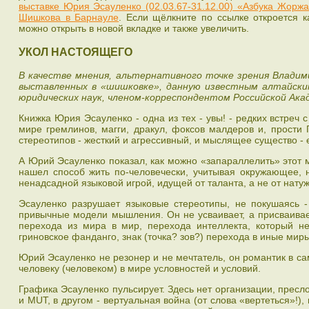
выставке Юрия Эсауленко (02.03.67-31.12.00) «Азбука Жоржа
Шишкова в Барнауле
. Если щёлкните по ссылке откроется к
можно открыть в новой вкладке и также увеличить.
УКОЛ НАСТОЯЩЕГО
В качестве мнения, альтернативного точке зрения Владим
выставленных в «шишковке», данную известным алтайск
юридических наук, членом-корреспондентом Российской Акад
Книжка Юрия Эсауленко - одна из тех - увы! - редких встре
мире гремлинов, магги, дракул, фоксов малдеров и, прости 
стереотипов - жесткий и агрессивный, и мыслящее существо - е
А Юрий Эсауленко показал, как можно «запараллелить» этот м
нашел способ жить по-человечески, учитывая окружающее, н
ненадсадной языковой игрой, идущей от таланта, а не от нату
Эсауленко разрушает языковые стереотипы, не покушаясь - 
привычные модели мышления. Он не усваивает, а присваивает
перехода из мира в мир, перехода интеллекта, который не
гриновское фанданго, знак (точка? зов?) перехода в иные миры
Юрий Эсауленко не резонер и не мечтатель, он романтик в са
человеку (человеком) в мире условностей и условий.
Графика Эсауленко пульсирует. Здесь нет организации, пресло
и MUT, в другом - вертуальная война (от слова «вертеться»!), 