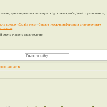
 жизнь, ориентированная на вопрос: «Где я нахожусь?» Давайте различать то,
ать проекту «Дизайн всего»
•
Защита передачи информации от постороннего
ательства
вного видит мелочи»
ессе Барнаула