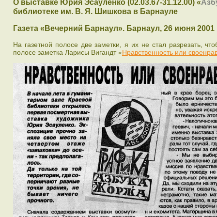
О выставке Юрия Эсауленко (02.03.67-31.12.00) «
Азб
библиотеке им. В. Я. Шишкова в Барнауле
Газета «Вечерний Барнаул». Барнаул, 26 июня 2001
На газетной полосе две заметки, я их не стал разрезать, ч
полосе заметка Ларисы Вигандт «
Нравственность или своенра