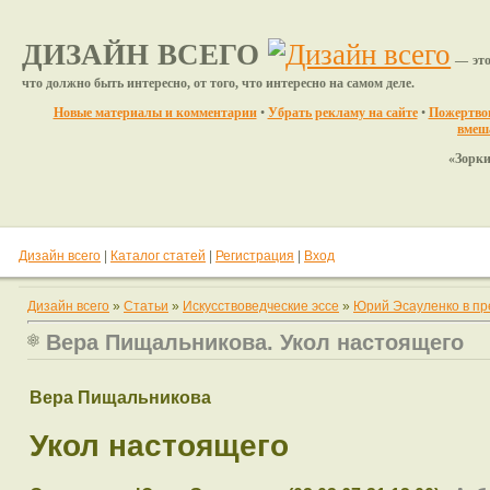
ДИЗАЙН ВСЕГО
— это
что должно быть интересно, от того, что интересно на самом деле.
Новые материалы и комментарии
•
Убрать рекламу на сайте
•
Пожертвов
вмеш
«Зоркий вместо гла
Дизайн всего
|
Каталог статей
|
Регистрация
|
Вход
Дизайн всего
»
Статьи
»
Искусствоведческие эссе
»
Юрий Эсауленко в пр
Вера Пищальникова. Укол настоящего
Вера Пищальникова
Укол настоящего