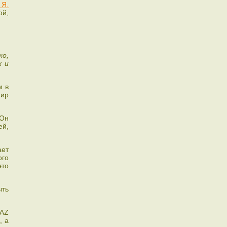
 Я.
ой,
ко,
х и
м в
Мир
 Он
ей,
ает
ого
это
ыть
 AZ
, а