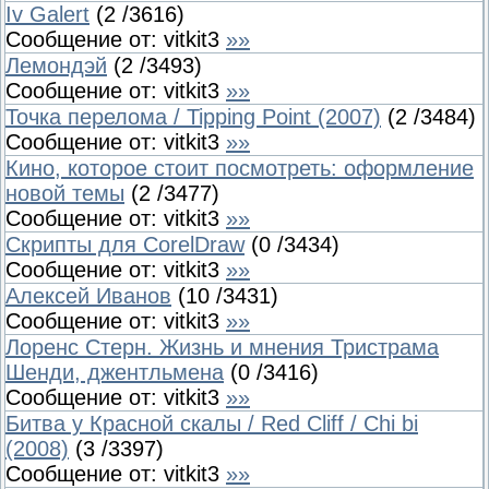
Iv Galert
(
2
/
3616
)
Сообщение от:
vitkit3
»»
Лемондэй
(
2
/
3493
)
Сообщение от:
vitkit3
»»
Точка перелома / Tipping Point (2007)
(
2
/
3484
)
Сообщение от:
vitkit3
»»
Кино, которое стоит посмотреть: оформление
новой темы
(
2
/
3477
)
Сообщение от:
vitkit3
»»
Скрипты для CorelDraw
(
0
/
3434
)
Сообщение от:
vitkit3
»»
Алексей Иванов
(
10
/
3431
)
Сообщение от:
vitkit3
»»
Лоренс Стерн. Жизнь и мнения Тристрама
Шенди, джентльмена
(
0
/
3416
)
Сообщение от:
vitkit3
»»
Битва у Красной скалы / Red Cliff / Chi bi
(2008)
(
3
/
3397
)
Сообщение от:
vitkit3
»»