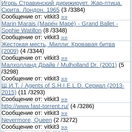
Игорь Стравинский дирижирует. Жар-птица.
Сюита. Лондон. 1965
(
3
/
3384
)
Сообщение от:
vitkit3
»»
Marin Marais (Маре́н Маре́) - Grand Ballet -
Sophie Watillon
(
8
/
3348
)
Сообщение от:
vitkit3
»»
Жестокая месть, Милли: Кровавая битва
(2009)
(
4
/
3344
)
Сообщение от:
vitkit3
»»
Малхолланд Драйв / Mulholland Dr. (2001)
(
5
/
3298
)
Сообщение от:
vitkit3
»»
Щ.И.Т. / Agents of S.H.I.E.L.D. Сериал (2013-
2015)
(
11
/
3293
)
Сообщение от:
vitkit3
»»
http://www.fast-torrent.ru/
(
4
/
3286
)
Сообщение от:
vitkit3
»»
Nevermore, Queen
(
2
/
3272
)
Сообщение от:
vitkit3
»»