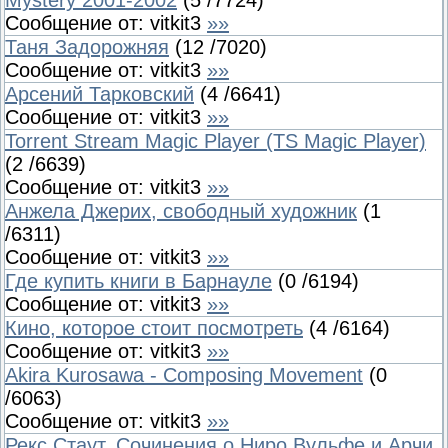
Mystery 2001-2002
(
5
/
7724
)
Сообщение от:
vitkit3
»»
Таня Задорожняя
(
12
/
7020
)
Сообщение от:
vitkit3
»»
Арсений Тарковский
(
4
/
6641
)
Сообщение от:
vitkit3
»»
Torrent Stream Magic Player (TS Magic Player)
(
2
/
6639
)
Сообщение от:
vitkit3
»»
Анжела Джерих, свободный художник
(
1
/
6311
)
Сообщение от:
vitkit3
»»
Где купить книги в Барнауле
(
0
/
6194
)
Сообщение от:
vitkit3
»»
Кино, которое стоит посмотреть
(
4
/
6164
)
Сообщение от:
vitkit3
»»
Akira Kurosawa - Composing Movement
(
0
/
6063
)
Сообщение от:
vitkit3
»»
Рекс Стаут. Сочинения о Ниро Вульфе и Арчи