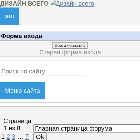
ДИЗАЙН ВСЕГО
—
это
Форма входа
Войти через uID
Старая форма входа
Меню сайта
Страница
1
из
8
1
2
3
…
7