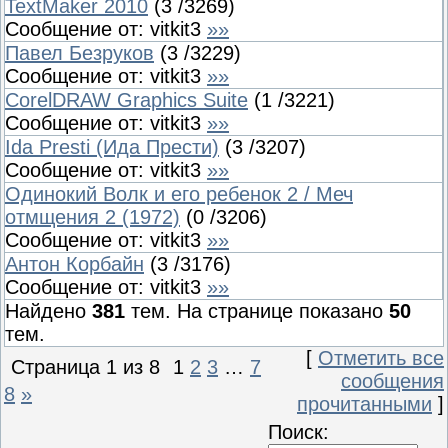
TextMaker 2010
(
3
/
3269
)
Сообщение от:
vitkit3
»»
Павел Безруков
(
3
/
3229
)
Сообщение от:
vitkit3
»»
CorelDRAW Graphics Suite
(
1
/
3221
)
Сообщение от:
vitkit3
»»
Ida Presti (Ида Прести)
(
3
/
3207
)
Сообщение от:
vitkit3
»»
Одинокий Волк и его ребенок 2 / Меч
отмщения 2 (1972)
(
0
/
3206
)
Сообщение от:
vitkit3
»»
Антон Корбайн
(
3
/
3176
)
Сообщение от:
vitkit3
»»
Найдено
381
тем. На странице показано
50
тем.
[
Отметить все
Страница
1
из
8
1
2
3
…
7
сообщения
8
»
прочитанными
]
Поиск: