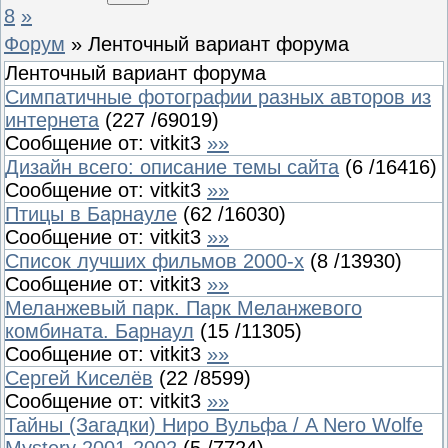
8
»
Форум
»
Ленточный вариант форума
Ленточный вариант форума
Симпатичные фотографии разных авторов из
интернета
(
227
/
69019
)
Сообщение от:
vitkit3
»»
Дизайн всего: описание темы сайта
(
6
/
16416
)
Сообщение от:
vitkit3
»»
Птицы в Барнауле
(
62
/
16030
)
Сообщение от:
vitkit3
»»
Список лучших фильмов 2000-х
(
8
/
13930
)
Сообщение от:
vitkit3
»»
Меланжевый парк. Парк Меланжевого
комбината. Барнаул
(
15
/
11305
)
Сообщение от:
vitkit3
»»
Сергей Киселёв
(
22
/
8599
)
Сообщение от:
vitkit3
»»
Тайны (Загадки) Ниро Вульфа / A Nero Wolfe