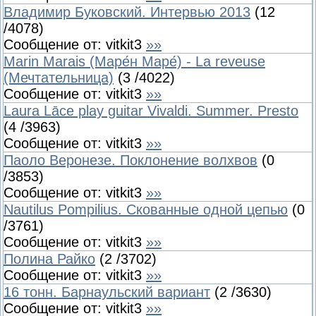
Владимир Буковский. Интервью 2013
(
12
/
4078
)
Сообщение от:
vitkit3
»»
Marin Marais (Маре́н Маре́) - La reveuse
(Мечтательница)
(
3
/
4022
)
Сообщение от:
vitkit3
»»
Laura Lāce play guitar Vivaldi. Summer. Presto
(
4
/
3963
)
Сообщение от:
vitkit3
»»
Паоло Веронезе. Поклонение волхвов
(
0
/
3853
)
Сообщение от:
vitkit3
»»
Nautilus Pompilius. Скованные одной цепью
(
0
/
3761
)
Сообщение от:
vitkit3
»»
Полина Райко
(
2
/
3702
)
Сообщение от:
vitkit3
»»
16 тонн. Барнаульский вариант
(
2
/
3630
)
Сообщение от:
vitkit3
»»