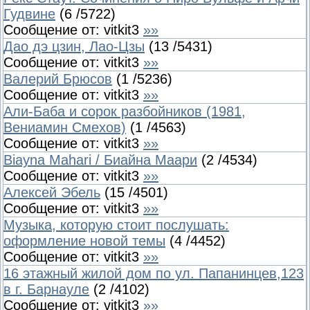
Гудвине
(
6
/
5722
)
Сообщение от:
vitkit3
»»
Дао дэ цзин, Лао-Цзы
(
13
/
5431
)
Сообщение от:
vitkit3
»»
Валерий Брюсов
(
1
/
5236
)
Сообщение от:
vitkit3
»»
Али-Баба и сорок разбойников (1981,
Вениамин Смехов)
(
1
/
4563
)
Сообщение от:
vitkit3
»»
Biayna Mahari / Биайна Маари
(
2
/
4534
)
Сообщение от:
vitkit3
»»
Алексей Эбель
(
15
/
4501
)
Сообщение от:
vitkit3
»»
Музыка, которую стоит послушать:
оформление новой темы
(
4
/
4452
)
Сообщение от:
vitkit3
»»
16 этажный жилой дом по ул. Папанинцев,123
в г. Барнауле
(
2
/
4102
)
Сообщение от:
vitkit3
»»