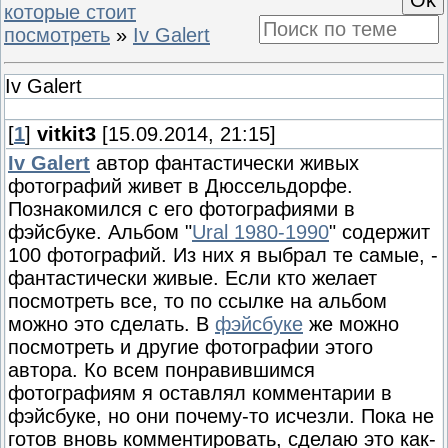
которые стоит
посмотреть
»
Iv Galert
Iv Galert
[
1
]
vitkit3
[15.09.2014, 21:15]
Iv Galert
автор фантастически живых
фотографий живет в Дюссельдорфе.
Познакомился с его фотографиями в
фэйсбуке. Альбом "
Ural 1980-1990
" содержит
100 фотографий. Из них я выбрал те самые, -
фантастически живые. Если кто желает
посмотреть все, то по ссылке на альбом
можно это сделать. В
фэйсбуке
же можно
посмотреть и другие фотографии этого
автора. Ко всем понравившимся
фотографиям я оставлял комментарии в
фэйсбуке, но они почему-то исчезли. Пока не
готов вновь комментировать, сделаю это как-