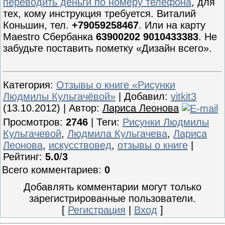
переводить деньги по номеру телефона
, для
тех, кому инструкция требуется. Виталий
Коньшин, тел.
+79059258467
. Или на карту
Maestro Сбербанка
63900202 9010433383
. Не
забудьте поставить пометку «Дизайн всего».
Категория
:
Отзывы о книге «Рисунки
Людмилы Кульгачёвой»
|
Добавил
:
vitkit3
(13.10.2012) |
Автор
:
Лариса Леонова
Просмотров
:
2746
|
Теги
:
Рисунки Людмилы
Кульгачевой
,
Людмила Кульгачева
,
Лариса
Леонова
,
искусствовед
,
отзывы о книге
|
Рейтинг
:
5.0
/
3
Всего комментариев
:
0
Добавлять комментарии могут только
зарегистрированные пользователи.
[
Регистрация
|
Вход
]