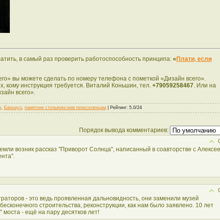
платить, в самый раз проверить работоспособность принципа:
«
Плати, если
его» вы можете сделать по номеру телефона с пометкой «Дизайн всего».
ех, кому инструкция требуется. Виталий Коньшин, тел.
+79059258467
. Или на
изайн всего».
и
,
Барнаул
,
памятник столыпинским переселенцам
|
Рейтинг
: 5.0/24
Порядок вывода комментариев:
емли возник рассказ "Приворот Солнца", написанный в соавторстве с Алексе
нта".
траторов - это ведь проявленная дальновидность, они заменили музей
т бесконечного строительства, реконструкции, как нам было заявлено. 10 лет
 моста - ещё на пару десятков лет!