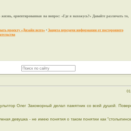
 жизнь, ориентированная на вопрос: «Где я нахожусь?» Давайте различать то,
ать проекту «Дизайн всего»
•
Защита передачи информации от постороннего
ательства
01
кульптор Олег Закоморный делал памятник со всей душой. Пове
 умная девушка - не имею понятия о таком понятии как "столыпинс