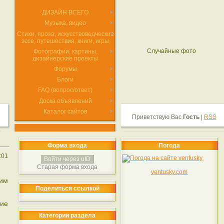
ДИЗАЙН ВСЕГО
Музыка, видео
Стихи, проза, искусствоведческие
эссе, путешествия, книги, игры
Случайные фото
Фотографии, картины,
дизайнерские проекты
Форумы
Блоги
FAQ (вопрос/ответ)
Доска объявлений
Каталог сайтов
Приветствую Вас
Гость
|
RSS
Форма входа
Погода
:01
Войти через uID
Старая форма входа
ventusky.com
рим
Поделиться ссылкой
кие
Категории раздела