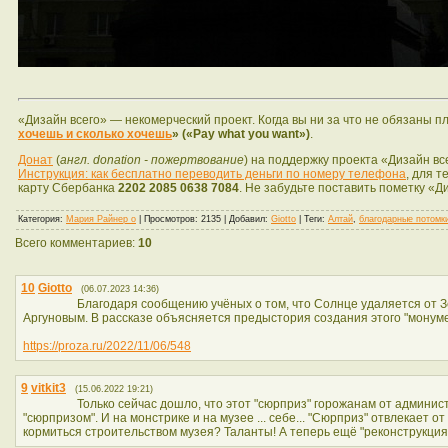
«Дизайн всего» — некомерческий проект. Когда вы ни за что не обязаны 
хочешь и сколько хочешь
» («Pay what you want»)
.
Донат
(
англ. donation - пожертвование
) на поддержку проекта «Дизайн вс
Инструкция: как бесплатно переводить деньги по номеру телефона
, для т
карту Сбербанка
2202 2085 0638 7084
. Не забудьте поставить пометку «Д
Категория
:
Мария Райнер о
|
Просмотров
: 2135 |
Добавил
:
Giotto
|
Теги
:
Алтай
,
благодарные потомк
Всего комментариев
:
10
10
Giotto
(06.07.2023 14:36)
Благодаря сообщению учёных о том, что Солнце удаляется от З
Аргуновым. В рассказе объясняется предыстория создания этого "монуме
https://proza.ru/2022/11/06/548
9
vitkit3
(15.06.2022 19:21)
Только сейчас дошло, что этот "сюрприз" горожанам от админис
"сюрпризом". И на монстрике и на музее ... себе... "Сюрприз" отвлекает о
кормиться строительством музея? Таланты! А теперь ещё "реконструкция"