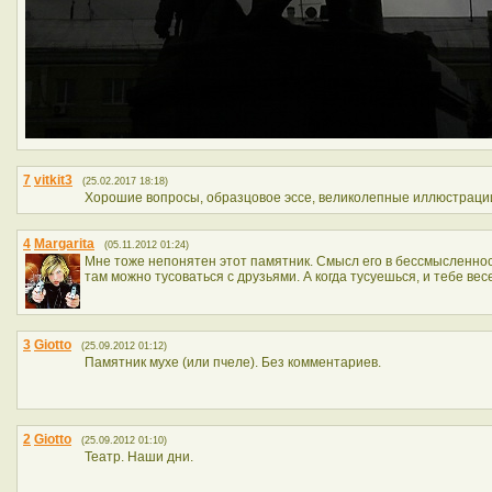
7
vitkit3
(25.02.2017 18:18)
Хорошие вопросы, образцовое эссе, великолепные иллюстраци
4
Margarita
(05.11.2012 01:24)
Мне тоже непонятен этот памятник. Смысл его в бессмысленнос
там можно тусоваться с друзьями. А когда тусуешься, и тебе весе
3
Giotto
(25.09.2012 01:12)
Памятник мухе (или пчеле). Без комментариев.
2
Giotto
(25.09.2012 01:10)
Театр. Наши дни.