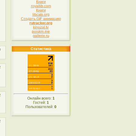
Книги
royallib.com
Книги
libcats.org
Создать GIF анимацию
rutracker.org
kinozal.tv
poiskm.me
gallerix.ru
Статистика
0
2
2
Онлайн всего:
1
Гостей:
1
Пользователей:
0
2