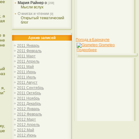
нее
Мария Райнер о
[208]
Мысли вслух
О книгах и чтении
[9]
, а
Открытый тематический
рая
блог
р в
Архив записей
 не
Погода в Барнауле
 не
Gismeteo
2011 Январь
Подробнее
2011 Февраль
2011 Март
2011 Апрель
2011 Май
ный
2011 Июнь
раз
2011 Июль
2011 Август
 я,
2011 Сентябрь
ми"
2011 Октябрь
2011 Ноябрь
2011 Декабрь
2012 Январь
2012 Февраль
2012 Март
2012 Апрель
ку,
2012 Май
уше
2012 Июнь