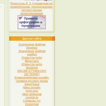
Розенталь Д. Э. Справочник по
1
правописанию, произношению,
литературному
редактированию
Друзья сайта
Хранилище файлов
Dropbox
Хранилище файлов
yapfiles
Открытое небо
ВКонтакте
Открытое небо
facebook
ONLINE ETYMOLOGY
DICTIONRY
Этимологические онлайн-
словари русского языка
КиноПоиск
Кино онлайн
zona.plus
Мир сериалов
zserials.tv
Сериалы тут
Seasonvar