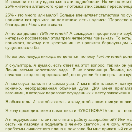
И времени-то нету вдаваться в эти подробности. Но лично мои пр
25% жителей алтайского края - потомки этих самых переселенце
25% - это много или мало? Больше впечатляет статистика по суи
напишем вот про что: на памятнике есть надпись: "Переселен
благодарят. Честь им и хвала.
А что же делают 75% жителей? А семьдесят процентов не вруби
интервью посоветовал этим трём четвертям привыкать. То есть,
понимает, почему его крестьянин не нравится барнаульцам. А
существовало бы.
Но вопрос никуда никогда не денется: почему 75% жителей д
У скульптора, я думаю, есть ответ на этот вопрос, так как он 
Ленин весьма колхозного вида". Я не поклонница Ленина, но
начался всход его предсказаний, но неужели Чехов врал, что куль
А нам соуса налили по самые уши. И мы в нём плаваем, как ку
конечно, необразованная обычная дура. Для меня прилагат
вагонами, в которых перевозят осужденных к месту заключения.
Я обыватель. И, как обыватель, я хочу, чтобы памятник установи
Я хочу проходить мимо памятника и ЧУВСТВОВАТЬ что-то - нева
А я недоумеваю - стоит ли считать работу завершённой? Или мы
сесть на лавочку и подумать о чём-то светлом, и я хочу, что
проблемы личностного плана и показало бы мне приватный спис