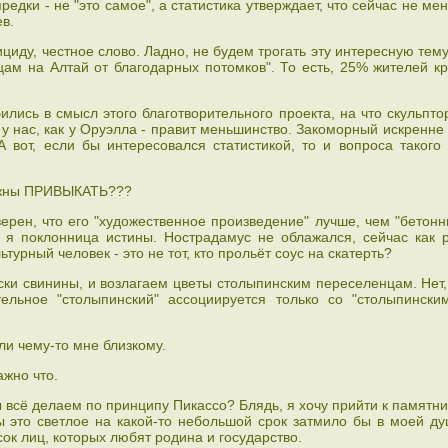
едки - не "это самое", а статистика утверждает, что сейчас не ме
в.
циду, честное слово. Ладно, не будем трогать эту интересную тему
цам на Алтай от благодарных потомков". То есть, 25% жителей к
лись в смысл этого благотворительного проекта, на что скульпто
 у нас, как у Оруэлла - правит меньшинство. Закоморный искренне
 вот, если бы интересовался статистикой, то и вопроса такого
олжны ПРИВЫКАТЬ???
уверен, что его "художественное произведение" лучше, чем "бетон
 я поклонница истины. Нострадамус не облажался, сейчас как 
турный человек - это не тот, кто прольёт соус на скатерть?
ски свинины, и возлагаем цветы столыпинским переселенцам. Нет,
ельное "столыпинский" ассоциируется только со "столыпински
ли чему-то мне близкому.
жно что.
 всё делаем по принципу Пикассо? Блядь, я хочу прийти к памятни
бы это светлое на какой-то небольшой срок затмило бы в моей д
ок лиц, которых любят родина и государство.