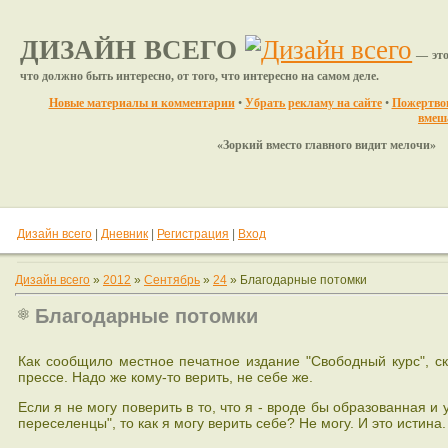
ДИЗАЙН ВСЕГО
— это
что должно быть интересно, от того, что интересно на самом деле.
Новые материалы и комментарии
•
Убрать рекламу на сайте
•
Пожертвов
вмеш
«Зоркий вместо главного видит мелочи»
Дизайн всего
|
Дневник
|
Регистрация
|
Вход
Дизайн всего
»
2012
»
Сентябрь
»
24
» Благодарные потомки
Благодарные потомки
Как сообщило местное печатное издание "Свободный курс", с
прессе. Надо же кому-то верить, не себе же.
Если я не могу поверить в то, что я - вроде бы образованная и
переселенцы", то как я могу верить себе? Не могу. И это истина.