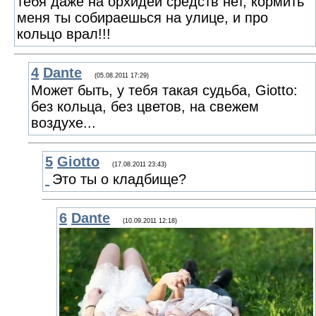
тебя даже на орхидеи средств нет, кормить
меня ты собираешься на улице, и про
кольцо врал!!!
4
Dante
(05.08.2011 17:29)
Может быть, у тебя такая судьба, Giotto:
без кольца, без цветов, на свежем
воздухе...
5
Giotto
(17.08.2011 23:43)
Это ты о кладбище?
6
Dante
(10.09.2011 12:18)