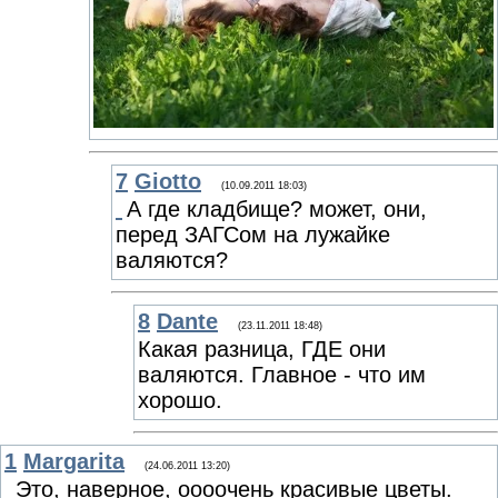
7
Giotto
(10.09.2011 18:03)
А где кладбище? может, они,
перед ЗАГСом на лужайке
валяются?
8
Dante
(23.11.2011 18:48)
Какая разница, ГДЕ они
валяются. Главное - что им
хорошо.
1
Margarita
(24.06.2011 13:20)
Это, наверное, оооочень красивые цветы.