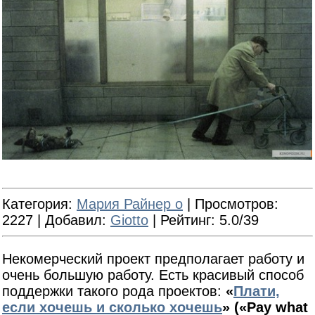
Категория
:
Мария Райнер о
|
Просмотров
:
2227 |
Добавил
:
Giotto
|
Рейтинг
: 5.0/39
Некомерческий проект предполагает работу и
очень большую работу. Есть красивый способ
поддержки такого рода проектов:
«
Плати,
если хочешь и сколько хочешь
» («Pay what