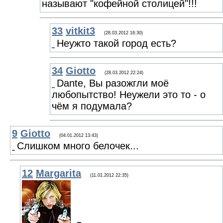
называют "кофейной столицей"!!!
33
vitkit3
(28.03.2012 16:30)
Неужто такой город есть?
34
Giotto
(28.03.2012 22:24)
Dante, Вы разожгли моё
любопытство! Неужели это то - о
чём я подумала?
9
Giotto
(04.01.2012 13:43)
Слишком много белочек...
12
Margarita
(11.01.2012 22:35)