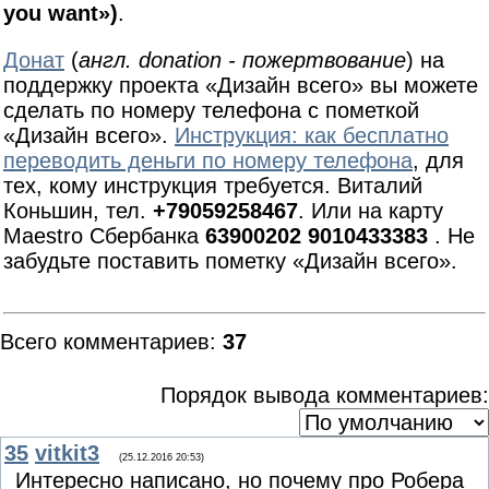
you want»)
.
Донат
(
англ. donation - пожертвование
) на
поддержку проекта «Дизайн всего» вы можете
сделать по номеру телефона с пометкой
«Дизайн всего».
Инструкция: как бесплатно
переводить деньги по номеру телефона
, для
тех, кому инструкция требуется. Виталий
Коньшин, тел.
+79059258467
. Или на карту
Maestro Сбербанка
63900202 9010433383
. Не
забудьте поставить пометку «Дизайн всего».
Всего комментариев
:
37
Порядок вывода комментариев:
35
vitkit3
(25.12.2016 20:53)
Интересно написано, но почему про Робера