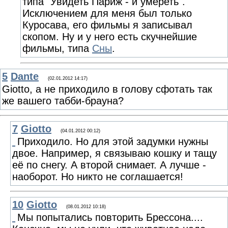
типа "Увидеть Париж - и умереть".
Исключением для меня был только
Куросава, его фильмы я записывал
скопом. Ну и у него есть скучнейшие
фильмы, типа
Сны
.
5
Dante
(02.01.2012 14:17)
Giotto, а не приходило в голову сфотать так
же вашего табби-брауна?
7
Giotto
(04.01.2012 00:12)
Приходило. Но для этой задумки нужны
двое. Например, я связываю кошку и тащу
её по снегу. А второй снимает. А лучше -
наоборот. Но никто не соглашается!
10
Giotto
(08.01.2012 10:18)
Мы попытались повторить Брессона....