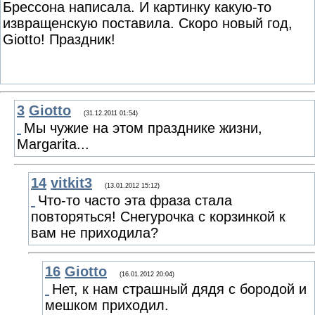
Брессона написала. И картинку какую-то
извращенскую поставила. Скоро новый год,
Giotto! Праздник!
3
Giotto
(31.12.2011 01:54)
Мы чужие на этом празднике жизни,
Margarita...
14
vitkit3
(13.01.2012 15:12)
Что-то часто эта фраза стала
повторяться! Снегурочка с корзинкой к
вам не приходила?
16
Giotto
(16.01.2012 20:04)
Нет, к нам страшный дядя с бородой и
мешком приходил.