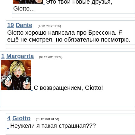
Это твои новые друзья,
Giotto...
19
Dante
(17.01.2012 11:35)
Giotto хорошо написала про Брессона. Я
ещё не смотрел, но обязательно посмотрю.
1
Margarita
(08.12.2011 23:24)
С возвращением, Giotto!
4
Giotto
(31.12.2011 01:54)
Неужели я такая страшная???