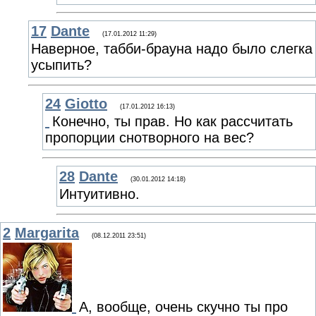
17
Dante
(17.01.2012 11:29)
Наверное, табби-брауна надо было слегка
усыпить?
24
Giotto
(17.01.2012 16:13)
Конечно, ты прав. Но как рассчитать
пропорции снотворного на вес?
28
Dante
(30.01.2012 14:18)
Интуитивно.
2
Margarita
(08.12.2011 23:51)
А, вообще, очень скучно ты про