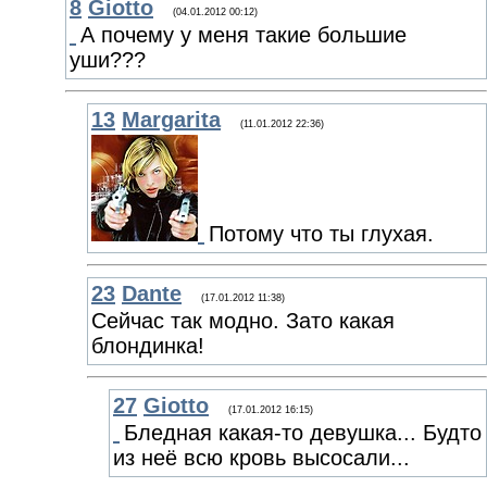
8
Giotto
(04.01.2012 00:12)
А почему у меня такие большие
уши???
13
Margarita
(11.01.2012 22:36)
Потому что ты глухая.
23
Dante
(17.01.2012 11:38)
Сейчас так модно. Зато какая
блондинка!
27
Giotto
(17.01.2012 16:15)
Бледная какая-то девушка... Будто
из неё всю кровь высосали...