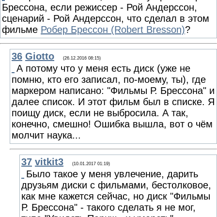
Брессона, если режиссер - Рой Андерссон,
сценарий - Рой Андерссон, что сделал в этом
фильме
Робер Брессон (Robert Bresson)
?
36
Giotto
(26.12.2016 08:15)
А потому что у меня есть диск (уже не
помню, кто его записал, по-моему, ты), где
маркером написано: "Фильмы Р. Брессона" и
далее список. И этот фильм был в списке. Я
поищу диск, если не выбросила. А так,
конечно, смешно! Ошибка вышла, вот о чём
молчит наука...
37
vitkit3
(10.01.2017 01:19)
Было такое у меня увлечение, дарить
друзьям диски с фильмами, бестолковое,
как мне кажется сейчас, но диск "Фильмы
Р. Брессона" - такого сделать я не мог,