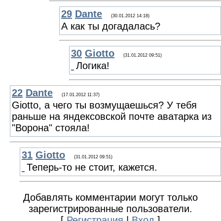
29
Dante
(30.01.2012 14:18)
А как ты догадалась?
30
Giotto
(31.01.2012 09:51)
Логика!
22
Dante
(17.01.2012 11:37)
Giotto, а чего ты возмущаешься? У тебя
раньше на яндексовской почте аватарка из
"Ворона" стояла!
31
Giotto
(31.01.2012 09:51)
Теперь-то не стоит, кажется.
Добавлять комментарии могут только
зарегистрированные пользователи.
[
Регистрация
|
Вход
]