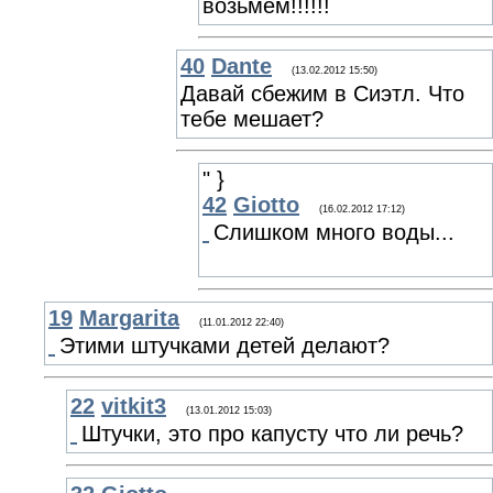
возьмём!!!!!!
40
Dante
(13.02.2012 15:50)
Давай сбежим в Сиэтл. Что
тебе мешает?
" }
42
Giotto
(16.02.2012 17:12)
Слишком много воды...
19
Margarita
(11.01.2012 22:40)
Этими штучками детей делают?
22
vitkit3
(13.01.2012 15:03)
Штучки, это про капусту что ли речь?