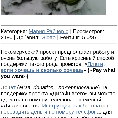
Категория
:
Мария Райнер о
|
Просмотров
:
2180 |
Добавил
:
Giotto
|
Рейтинг
: 5.0/37
Некомерческий проект предполагает работу и
очень большую работу. Есть красивый способ
поддержки такого рода проектов:
«
Плати,
если хочешь и сколько хочешь
» («Pay what
you want»)
.
Донат
(
англ. donation - пожертвование
) на
поддержку проекта «Дизайн всего» вы можете
сделать по номеру телефона с пометкой
«Дизайн всего».
Инструкция: как бесплатно
переводить деньги по номеру телефона
, для
тех, кому инструкция требуется. Виталий