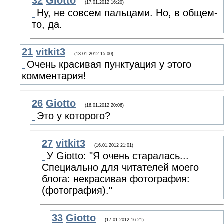
32
Giotto
(17.01.2012 16:20)
Ну, не совсем пальцами. Но, в общем-
то, да.
21
vitkit3
(13.01.2012 15:00)
Очень красивая пунктуация у этого
комментария!
26
Giotto
(16.01.2012 20:06)
Это у которого?
27
vitkit3
(16.01.2012 21:01)
У Giotto: "Я очень старалась...
Специально для читателей моего
блога: некрасивая фотография:
(фотография)."
33
Giotto
(17.01.2012 16:21)