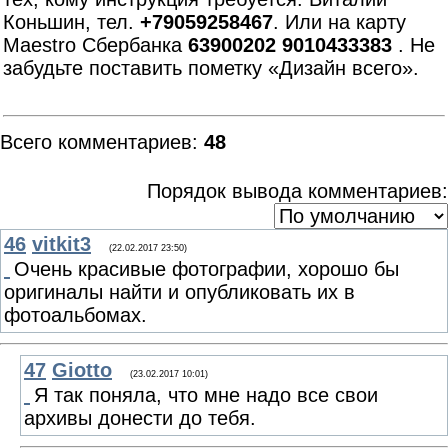
Коньшин, тел.
+79059258467
. Или на карту
Maestro Сбербанка
63900202 9010433383
. Не
забудьте поставить пометку «Дизайн всего».
Всего комментариев
:
48
Порядок вывода комментариев:
46
vitkit3
(22.02.2017 23:50)
Очень красивые фотографии, хорошо бы
оригиналы найти и опубликовать их в
фотоальбомах.
47
Giotto
(23.02.2017 10:01)
Я так поняла, что мне надо все свои
архивы донести до тебя.