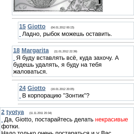
15
Giotto
(04.01.2012 00:15)
Ладно, рыбок можешь оставить.
18
Margarita
(11.01.2012 22:39)
Я буду вставлять всё, куда захочу. А
будешь удалять, я буду на тебя
жаловаться.
24
Giotto
(16.01.2012 20:05)
В корпорацию "Зонтик"?
2
tyotya
(11.11.2011 20:34)
Да, Giotto, постарайтесь делать
некрасивые
фотки.
Надо только очень постараться и у Вас