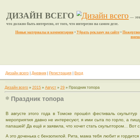
ДИЗАЙН ВСЕГО
— это
что должно быть интересно, от того, что интересно на самом деле.
Новые материалы и комментарии
•
Убрать рекламу на сайте
•
Пожертвов
вмеш
«Зо
Дизайн всего
|
Дневник
|
Регистрация
|
Вход
Дизайн всего
»
2015
»
Август
»
29
» Праздник топора
Праздник топора
В августе этого года в Томске прошёл фестиваль скульптур 
мероприятия давно не интересуют, я ими сыта по горло, а пишу
папашей! Да ещё и заявила, что хочет стать скульптором... Вот 
А это доченька с бензопилой. Рита, мама тебя любит и гордится 