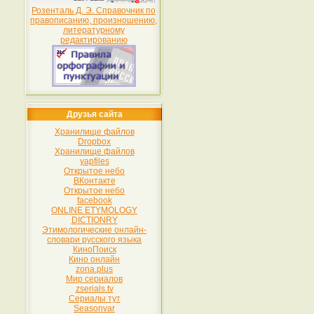
Розенталь Д. Э. Справочник по
правописанию, произношению,
литературному
редактированию
Друзья сайта
Хранилище файлов
Dropbox
Хранилище файлов
yapfiles
Открытое небо
ВКонтакте
Открытое небо
facebook
ONLINE ETYMOLOGY
DICTIONRY
Этимологические онлайн-
словари русского языка
КиноПоиск
Кино онлайн
zona.plus
Мир сериалов
zserials.tv
Сериалы тут
Seasonvar