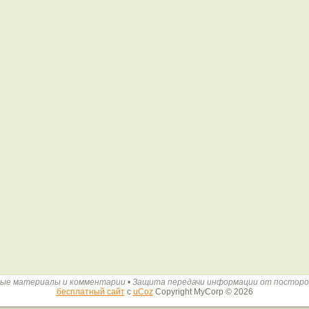
ые материалы и комментарии
•
Защита передачи информации от постор
бесплатный сайт
с
uCoz
Copyright MyCorp © 2026