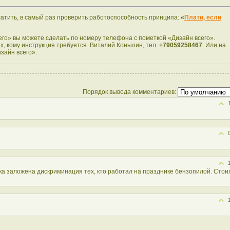
платить, в самый раз проверить работоспособность принципа:
«
Плати, если
его» вы можете сделать по номеру телефона с пометкой «Дизайн всего».
ех, кому инструкция требуется. Виталий Коньшин, тел.
+79059258467
. Или на
изайн всего».
Порядок вывода комментариев:
дника заложена дискриминация тех, кто работал на празднике бензопилой. Стои