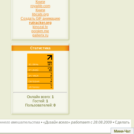
Книги
royallib.com
Книги
libcats.org
Создать GIF анимацию
rutracker.org
kinozal.tv
poiskm.me
gallerix.ru
Статистика
Онлайн всего:
1
Гостей:
1
Пользователей:
0
оннего вмешательства
•
«Дизайн всего» работает с 28.08.2009
•
Сделать
Мини-Чат