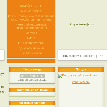
ДИЗАЙН ВСЕГО
Музыка, видео
Стихи, проза, искусствоведческие
эссе, путешествия, книги, игры
Случайные фото
Фотографии, картины,
дизайнерские проекты
Форумы
Блоги
FAQ (вопрос/ответ)
Доска объявлений
Каталог сайтов
Приветствую Вас
Гость
|
RSS
Форма входа
Погода
:07
Войти через uID
Старая форма входа
ventusky.com
ные
Поделиться ссылкой
е с
Категории раздела