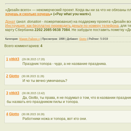
«Дизайн всего» — некомерческий проект. Когда вы ни за что не обязаны 
хочешь и сколько хочешь
» («Pay what you want»)
.
Донат
(
англ. donation - пожертвование
) на поддержку проекта «Дизайн вс
Инструкция: как бесплатно переводить деньги по номеру телефона
, для т
карту Сбербанка
2202 2085 0638 7084
. Не забудьте поставить пометку «Д
Категория
:
Мария Райнер о
|
Просмотров
: 1898 |
Добавил
:
Giotto
|
Рейтинг
: 5.0/19
Всего комментариев
:
4
1
vitkit3
(29.08.2015 17:20)
Праздник топора - чудо, а не название праздника.
2
Giotto
(30.08.2015 11:26)
И чо ты вечно умничаешь?
3
vitkit3
(30.08.2015 13:42)
Да, Giotto, ты права, я не подумал о том, что в названии праз
бы назвать его праздником пилы и топора.
4
Giotto
(30.08.2015 16:26)
Работники ножа и топора, вот кто они.