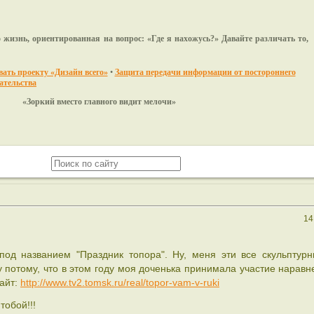
 жизнь, ориентированная на вопрос: «Где я нахожусь?» Давайте различать то,
ать проекту «Дизайн всего»
•
Защита передачи информации от постороннего
ательства
ркий вместо главного видит мелочи»
14
под названием "Праздник топора". Ну, меня эти все скульптур
 потому, что в этом году моя доченька принимала участие наравн
сайт:
http://www.tv2.tomsk.ru/real/topor-vam-v-ruki
тобой!!!