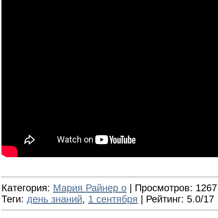
Категория
:
Мария Райнер о
|
Просмотров
: 1267
Теги
:
день знаний
,
1 сентября
|
Рейтинг
: 5.0/17