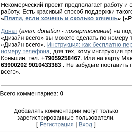
Некомерческий проект предполагает работу и
работу. Есть красивый способ поддержки таког
«
Плати, если хочешь и сколько хочешь
» («
Донат
(
англ. donation - пожертвование
) на по
«Дизайн всего» вы можете сделать по номеру 
«Дизайн всего».
Инструкция: как бесплатно пе
номеру телефона
, для тех, кому инструкция т
Коньшин, тел.
+79059258467
. Или на карту Ma
63900202 9010433383
. Не забудьте поставить
всего».
Всего комментариев
:
0
Добавлять комментарии могут только
зарегистрированные пользователи.
[
Регистрация
|
Вход
]