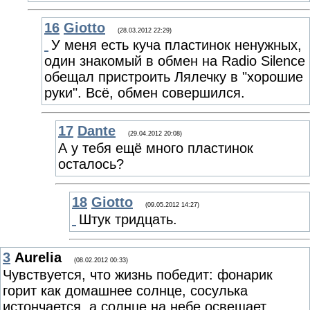
16
Giotto
(28.03.2012 22:29)
У меня есть куча пластинок ненужных,
один знакомый в обмен на Radio Silence
обещал пристроить Лялечку в "хорошие
руки". Всё, обмен совершился.
17
Dante
(29.04.2012 20:08)
А у тебя ещё много пластинок
осталось?
18
Giotto
(09.05.2012 14:27)
Штук тридцать.
3
Aurelia
(08.02.2012 00:33)
Чувствуется, что жизнь победит: фонарик
горит как домашнее солнце, сосулька
истончается, а солнце на небе освещает