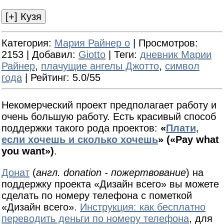
Категория
:
Мария Райнер о
|
Просмотров
:
2153 |
Добавил
:
Giotto
|
Теги
:
дневник Марии
Райнер
,
плачущие ангелы Джотто
,
символ
года
|
Рейтинг
: 5.0/55
Некомерческий проект предполагает работу и
очень большую работу. Есть красивый способ
поддержки такого рода проектов:
«
Плати,
если хочешь и сколько хочешь
» («Pay what
you want»)
.
Донат
(
англ. donation - пожертвование
) на
поддержку проекта «Дизайн всего» вы можете
сделать по номеру телефона с пометкой
«Дизайн всего».
Инструкция: как бесплатно
переводить деньги по номеру телефона
, для