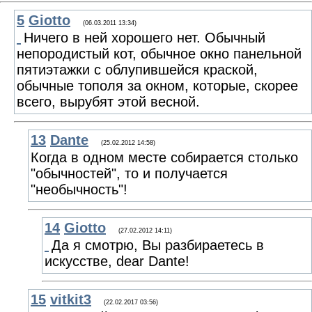
5
Giotto
(06.03.2011 13:34)
Ничего в ней хорошего нет. Обычный
непородистый кот, обычное окно панельной
пятиэтажки с облупившейся краской,
обычные тополя за окном, которые, скорее
всего, вырубят этой весной.
13
Dante
(25.02.2012 14:58)
Когда в одном месте собирается столько
"обычностей", то и получается
"необычность"!
14
Giotto
(27.02.2012 14:11)
Да я смотрю, Вы разбираетесь в
искусстве, dear Dante!
15
vitkit3
(22.02.2017 03:56)