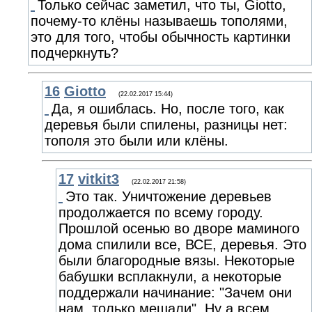
Только сейчас заметил, что ты, Giotto,
почему-то клёны называешь тополями,
это для того, чтобы обычность картинки
подчеркнуть?
16
Giotto
(22.02.2017 15:44)
Да, я ошиблась. Но, после того, как
деревья были спилены, разницы нет:
тополя это были или клёны.
17
vitkit3
(22.02.2017 21:58)
Это так. Уничтожение деревьев
продолжается по всему городу.
Прошлой осенью во дворе маминого
дома спилили все, ВСЕ, деревья. Это
были благородные вязы. Некоторые
бабушки всплакнули, а некоторые
поддержали начинание: "Зачем они
нам, только мешали". Ну а всем