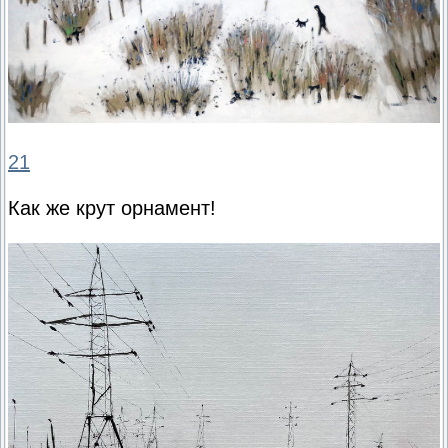
21
Как же крут орнамент!