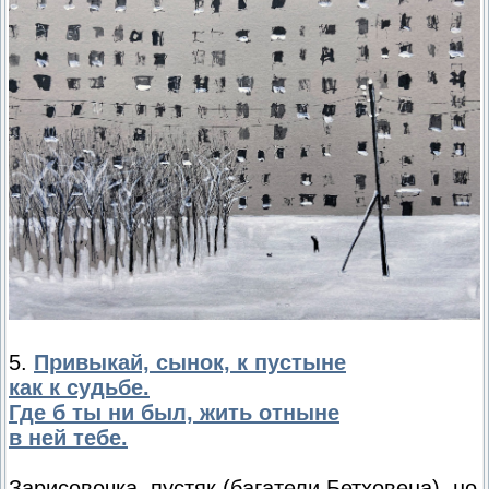
5.
Привыкай, сынок, к пустыне
как к судьбе.
Где б ты ни был, жить отныне
в ней тебе.
Зарисовочка, пустяк (багатели Бетховена), но