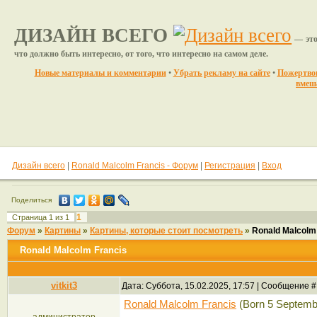
ДИЗАЙН ВСЕГО
— это
что должно быть интересно, от того, что интересно на самом деле.
Новые материалы и комментарии
•
Убрать рекламу на сайте
•
Пожертвов
вмеш
Дизайн всего
|
Ronald Malcolm Francis - Форум
|
Регистрация
|
Вход
Поделиться
1
Страница
1
из
1
Форум
»
Картины
»
Картины, которые стоит посмотреть
»
Ronald Malcolm
Ronald Malcolm Francis
vitkit3
Дата: Суббота, 15.02.2025, 17:57 | Сообщение 
Ronald Malcolm Francis
(Born 5 Septembe