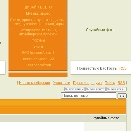
ДИЗАЙН ВСЕГО
Музыка, видео
Стихи, проза, искусствоведческие
эссе, путешествия, книги, игры
Случайные фото
Фотографии, картины,
дизайнерские проекты
Форумы
дит мелочи»
Блоги
FAQ (вопрос/ответ)
Доска объявлений
Каталог сайтов
Приветствую Вас
Гость
|
RSS
[
Новые сообщения
·
Участники
·
Правила форума
·
Поиск
·
RSS
]
Случайные фото