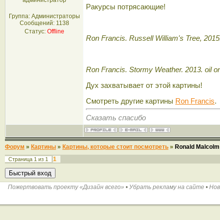
администратор
Ракурсы потрясающие!
Группа: Администраторы
Сообщений:
1138
Статус:
Offline
Ron Francis. Russell William's Tree, 2015
Ron Francis. Stormy Weather. 2013. oil 
Дух захватывает от этой картины!
Смотреть другие картины
Ron Francis
.
Сказать спасибо
Форум
»
Картины
»
Картины, которые стоит посмотреть
»
Ronald Malcolm
1
Страница
1
из
1
Пожертвовать проекту «Дизайн всего»
•
Убрать рекламу на сайте
•
Нов