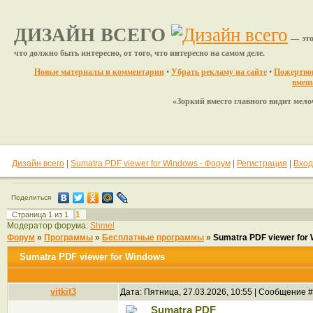
ДИЗАЙН ВСЕГО
— это
что должно быть интересно, от того, что интересно на самом деле.
Новые материалы и комментарии
•
Убрать рекламу на сайте
•
Пожертвов
вмеш
«Зоркий вместо главного видит мелочи
Дизайн всего
|
Sumatra PDF viewer for Windows - Форум
|
Регистрация
|
Вход
Поделиться
1
Страница
1
из
1
Модератор форума:
Shmel
Форум
»
Программы
»
Бесплатные программы
»
Sumatra PDF viewer for
Sumatra PDF viewer for Windows
vitkit3
Дата: Пятница, 27.03.2026, 10:55 | Сообщение 
Sumatra PDF