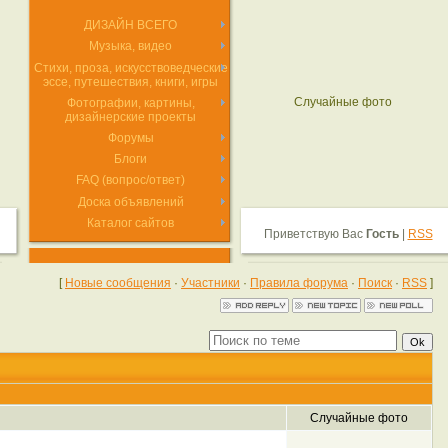
ДИЗАЙН ВСЕГО
Музыка, видео
Стихи, проза, искусствоведческие
эссе, путешествия, книги, игры
Случайные фото
Фотографии, картины,
дизайнерские проекты
Форумы
Блоги
FAQ (вопрос/ответ)
Доска объявлений
Каталог сайтов
Приветствую Вас
Гость
|
RSS
[
Новые сообщения
·
Участники
·
Правила форума
·
Поиск
·
RSS
]
Случайные фото