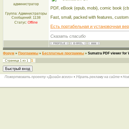
администратор
PDF, eBook (epub, mobi), comic book (cb
Группа: Администраторы
Fast, small, packed with features, customi
Сообщений:
1138
Статус:
Offline
Есть портабельная и установочная ве
Сказать спасибо
Форум
»
Программы
»
Бесплатные программы
»
Sumatra PDF viewer for
1
Страница
1
из
1
Пожертвовать проекту «Дизайн всего»
•
Убрать рекламу на сайте
•
Нов