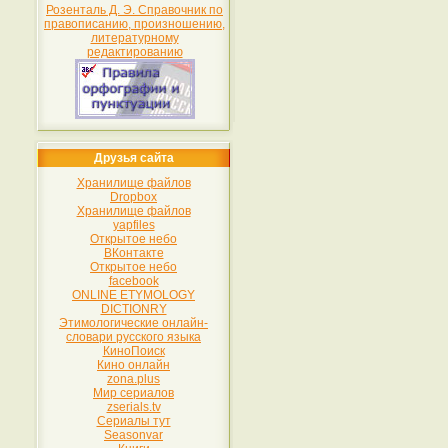
Розенталь Д. Э. Справочник по
правописанию, произношению,
литературному
редактированию
Друзья сайта
Хранилище файлов
Dropbox
Хранилище файлов
yapfiles
Открытое небо
ВКонтакте
Открытое небо
facebook
ONLINE ETYMOLOGY
DICTIONRY
Этимологические онлайн-
словари русского языка
КиноПоиск
Кино онлайн
zona.plus
Мир сериалов
zserials.tv
Сериалы тут
Seasonvar