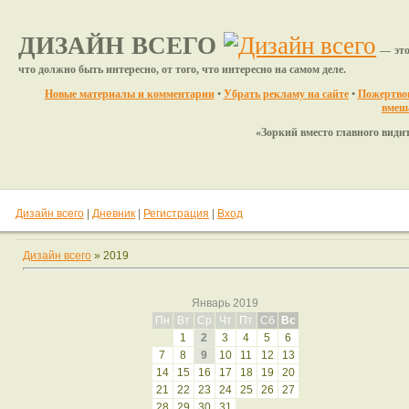
ДИЗАЙН ВСЕГО
— это
что должно быть интересно, от того, что интересно на самом деле.
Новые материалы и комментарии
•
Убрать рекламу на сайте
•
Пожертвов
вмеш
«Зоркий вместо главного видит мел
Дизайн всего
|
Дневник
|
Регистрация
|
Вход
Дизайн всего
»
2019
Январь 2019
Пн
Вт
Ср
Чт
Пт
Сб
Вс
1
2
3
4
5
6
7
8
9
10
11
12
13
14
15
16
17
18
19
20
21
22
23
24
25
26
27
28
29
30
31