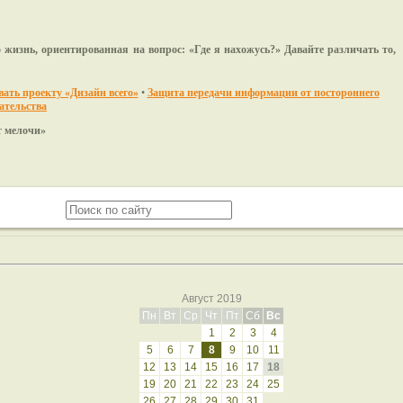
 жизнь, ориентированная на вопрос: «Где я нахожусь?» Давайте различать то,
ать проекту «Дизайн всего»
•
Защита передачи информации от постороннего
ательства
очи»
Август 2019
Пн
Вт
Ср
Чт
Пт
Сб
Вс
1
2
3
4
5
6
7
8
9
10
11
12
13
14
15
16
17
18
19
20
21
22
23
24
25
26
27
28
29
30
31