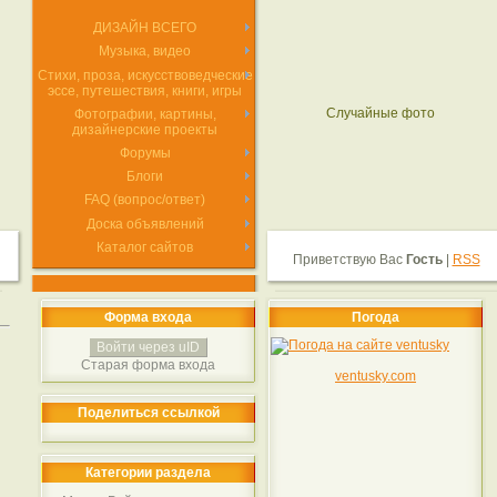
ДИЗАЙН ВСЕГО
Музыка, видео
Стихи, проза, искусствоведческие
эссе, путешествия, книги, игры
Случайные фото
Фотографии, картины,
дизайнерские проекты
Форумы
Блоги
FAQ (вопрос/ответ)
Доска объявлений
Каталог сайтов
Приветствую Вас
Гость
|
RSS
Форма входа
Погода
Войти через uID
Старая форма входа
ventusky.com
Поделиться ссылкой
Категории раздела