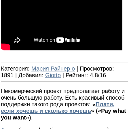
Категория
:
Мария Райнер о
|
Просмотров
:
1891 |
Добавил
:
Giotto
|
Рейтинг
: 4.8/16
Некомерческий проект предполагает работу и
очень большую работу. Есть красивый способ
поддержки такого рода проектов:
«
Плати,
если хочешь и сколько хочешь
» («Pay what
you want»)
.