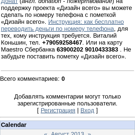
Донат
(
англ. donation - пожертвование
) на
поддержку проекта «Дизайн всего» вы можете
сделать по номеру телефона с пометкой
«Дизайн всего».
Инструкция: как бесплатно
переводить деньги по номеру телефона
, для
тех, кому инструкция требуется. Виталий
Коньшин, тел.
+79059258467
. Или на карту
Maestro Сбербанка
63900202 9010433383
. Не
забудьте поставить пометку «Дизайн всего».
Всего комментариев
:
0
Добавлять комментарии могут только
зарегистрированные пользователи.
[
Регистрация
|
Вход
]
Calendar
«
Август 2013
»