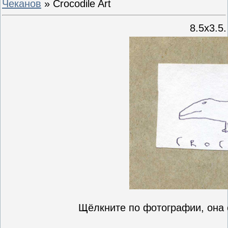
Чеканов
» Crocodile Art
8.5х3.5
Щёлкните по фотографии, она