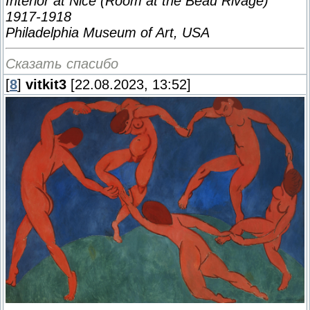
Interior at Nice (Room at the Beau Rivage)
1917-1918
Philadelphia Museum of Art, USA
Сказать спасибо
[
8
]
vitkit3
[22.08.2023, 13:52]