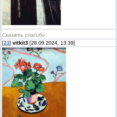
Сказать спасибо
[
23
]
vitkit3
[28.09.2024, 13:39]