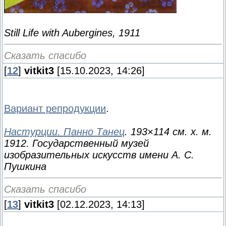
Still Life with Aubergines, 1911
Сказать спасибо
[
12
]
vitkit3
[15.10.2023, 14:26]
Вариант репродукции
.
Настурции. Панно Танец
. 193×114 см. х. м.
1912. Государственный музей
изобразительных искусств имени А. С.
Пушкина
Сказать спасибо
[
13
]
vitkit3
[02.12.2023, 14:13]