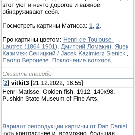
этот уют и нечто дорогое и важное
обнаруживают себя.
Посмотреть картины Матисса:
1
,
2
.
Про картины цветом:
Henri de Toulouse-
Lautrec (1864-1901)
,
Дмитрий Ломакин
,
Яцек
Казимеж Сеницкий / Jacek Kazimierz Sienicki
,
Паоло Веронезе. Поклонение волхвов
.
Сказать спасибо
[
2
]
vitkit3
[21.12.2022, 16:55]
Henri Matisse. Golden fish. 1912. 140х98.
Pushkin State Museum of Fine Arts.
Вариант репродукции картины от Dan Daniel
чуть контрастнее и, возможно, большая