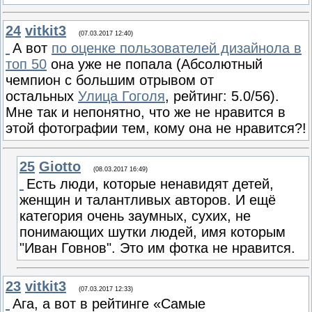
24
vitkit3
(07.03.2017 12:40)
А вот
по оценке пользователей дизайнола в
топ 50
она уже не попала (Абсолютный
чемпион с большим отрывом от
остальных
Улица Гоголя
, рейтинг: 5.0/56).
Мне так и непонятно, что же не нравится в
этой фотографии тем, кому она не нравится?!
25
Giotto
(08.03.2017 16:49)
Есть люди, которые ненавидят детей,
женщин и талантливых авторов. И ещё
категория очень заумных, сухих, не
понимающих шутки людей, имя которым
"Иван Говнов". Это им фотка не нравится.
23
vitkit3
(07.03.2017 12:33)
Ага, а вот в рейтинге «Самые