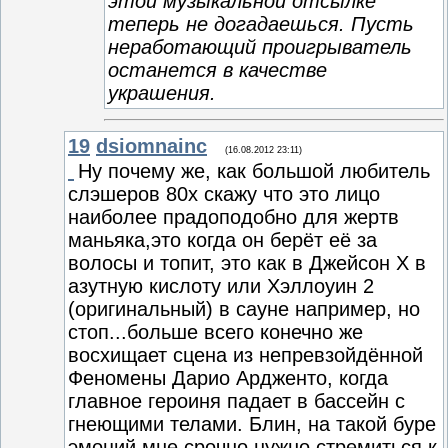
этой музыкальной отсылке
теперь не догадаешься. Пусть
неработающий проигрыватель
останется в качестве
украшения.
19
dsiomnainc
(16.08.2012 23:11)
Ну почему же, как большой любитель
слэшеров 80х скажу что это лицо
наиболее прадоподобно для жертв
маньяка,это когда он берёт её за
волосы и топит, это как в Джейсон X в
азутную кислоту или Хэллоуин 2
(оригинальный) в сауне например, но
стоп...больше всего конечно же
восхищает сцена из непревзойдённой
Феномены Дарио Ардженто, когда
главное героиня падает в бассейн с
гнеющими телами. Блин, на такой буре
эмоций мне срочно нужно стремиться к