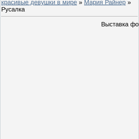
красивые девушки в мире
»
Мария Райнер
»
Русалка
Выставка фо