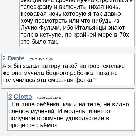
телеэкрану и включить Тихая ночь,
кровавая ночь которую я так давно
хочу посмотреть или что нибудь из
Лучио Фульчи, ибо Итальянцы знают
толк в кетчупе, по крайней мере в 70х
это было так.
2
Dante
(09.03.2012 01:06)
А я бы задал автору такой вопрос: сколько
же она мучила бедного ребёнка, пока не
получилась эта смешная фотка?
3
Giotto
(12.03.2012 13:46)
На лице ребёнка, как и на теле, не видно
следов мучений. И модель, и автор
получили огромное удовольствие в
процессе съёмок.