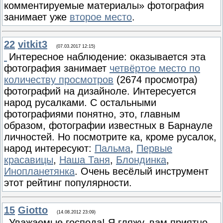
комментируемые материалы» фотография
занимает уже
второе место
.
22
vitkit3
(07.03.2017 12:15)
Интересное наблюдение: оказывается эта
фотография занимает
четвёртое место по
количеству просмотров
(2674 просмотра)
фотографий на дизайноле. Интересуется
народ русалками. С остальными
фотографиями понятно, это, главным
образом, фотографии известных в Барнауле
личностей. Но посмотрите ка, кроме русалок,
народ интересуют:
Пальма
,
Первые
красавицы
,
Наша Таня
,
Блондинка
,
Инопланетянка
. Очень весёлый инструмент
этот рейтинг популярности.
15
Giotto
(14.08.2012 23:09)
Уважаемые господа! Я гляжу, вам приятно