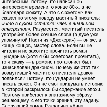
интересным, потому что написан об
интересном времени, о конце 80-х, а не
благодаря сюжету. А что с сюжетом? Как
сказал по этому поводу маститый писатель:
«Что в сухом остатке: член в анальном
отверстии».
Разумеется, маститый писатель
употребил более сочные слова (в духе уже
упомянутой Насти из «Джокера») — он же, в
конце концов, мастер слова. Если вы не
читали и не захотите прочитать роман
Гундарина (хотя я бы советовал прочитать),
то я скажу — в романе протагонист был
изнасилован драконом. Почему же этот так
возмутивший маститого писателя дракон
появился? Потому что Гундарин не умеет
писать сюжет. Он не смог придумать историю,
в которой раскрылось бы содержание эпохи.
Поэтому прибегает к эпатажному образу,
решающему, с его точки зрения, эту задачу.
Следующий роман Гундарина «Анна