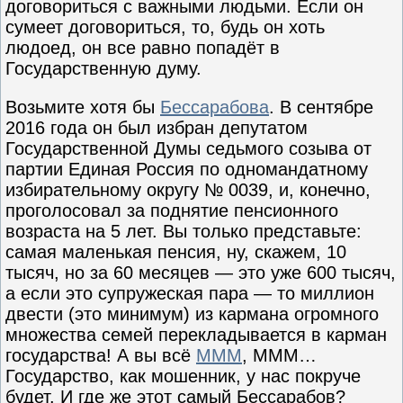
договориться с важными людьми. Если он
сумеет договориться, то, будь он хоть
людоед, он все равно попадёт в
Государственную думу.
Возьмите хотя бы
Бессарабова
. В сентябре
2016 года он был избран депутатом
Государственной Думы седьмого созыва от
партии Единая Россия по одномандатному
избирательному округу № 0039, и, конечно,
проголосовал за поднятие пенсионного
возраста на 5 лет. Вы только представьте:
самая маленькая пенсия, ну, скажем, 10
тысяч, но за 60 месяцев — это уже 600 тысяч,
а если это супружеская пара — то миллион
двести (это минимум) из кармана огромного
множества семей перекладывается в карман
государства! А вы всё
МММ
, МММ…
Государство, как мошенник, у нас покруче
будет. И где же этот самый Бессарабов?