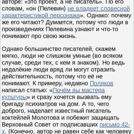
авторе: «это проект, а не писатель». По его
словам, «он (Пелевин)
не владеет словесной
характеристикой персонажа
». Однако: почему
же его читают? Думается, потому что люди в
произведениях Пелевина узнают и что-то
понимают про свою жизнь.
Однако большинство писателей, скажем
мягко, люди не слишком умные (во всяком
случае, среди тех, с кем я знаком). Но ведь
недалёкие люди вряд ли могут отразить
действительность, потому что её не
понимают. К примеру, недавно
Поляков
написал статью: «
Почём вы мастера
культуры
» и сразу хочется вызвать ему
бригаду психиатров на дом. А то, чего
доброго, наделает известный писатель
коктейлей Молотова и побежит защищать
Верховный Совет от подписавших
письмо 42-
х
. (Конечно, автор не равен себе как человеку