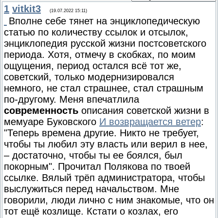
1
vitkit3
(19.07.2022 15:11)
Вполне себе тянет на энциклопедическую
статью по количеству ссылок и отсылок,
энциклопедия русской жизни постсоветского
периода. Хотя, отмечу в скобках, по моим
ощущения, период остался всё тот же,
советский, только модернизировался
немного, не стал страшнее, стал страшным
по-другому. Меня впечатлила
современность
описания советской жизни в
мемуаре Буковского
И возвращается ветер
:
"Теперь времена другие. Никто не требует,
чтобы ты любил эту власть или верил в нее,
– достаточно, чтобы ты ее боялся, был
покорным". Прочитал Полякова по твоей
ссылке. Вялый трёп администратора, чтобы
выслужиться перед начальством. Мне
говорили, люди лично с ним знакомые, что он
тот ещё козлище. Кстати о козлах, его