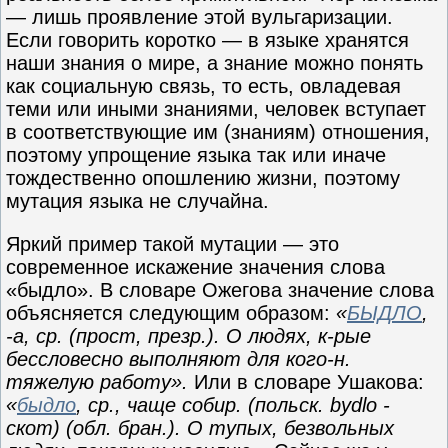
— лишь проявление этой вульгаризации.
Если говорить коротко — в языке хранятся
наши знания о мире, а знание можно понять
как социальную связь, то есть, овладевая
теми или иными знаниями, человек вступает
в соответствующие им (знаниям) отношения,
поэтому упрощение языка так или иначе
тождественно опошлению жизни, поэтому
мутация языка не случайна.
Яркий пример такой мутации — это
современное искажение значения слова
«быдло». В словаре Ожегова значение слова
объясняется следующим образом:
«
БЫДЛО
,
-а, ср. (прост, презр.). О людях, к-рые
бессловесно выполняют для кого-н.
тяжелую работу».
Или в словаре Ушакова:
«
быдло
, ср., чаще собир. (польск. bydlo -
скот) (обл. бран.). О тупых, безвольных