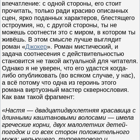
впечатление: с одной стороны, его стоит
прочитать, только ради красиво описанных
сцен, ярко поданных характеров, блестящего
остроумия, но, с другой стороны, ты не
можешь соотнести это с миром, в котором ты
живёшь. В этом смысле лучше выглядит
роман «
Джокер
». Роман мистический, и
задача соотнесения с действительностью
становится не такой актуальной для читателя.
Однако я не уверен, что его удастся когда-
либо опубликовать (во всяком случае, у нас),
а всё потому что одна из героинь этого
романа виртуозный мастер сквернословия.
Как вам такой фрагмент:
«Настя — двадцатидвухлетняя красавица с
длинными каштановыми волосами — имела
греческие корни, двух малолетних детей-
погодок и со всех сторон положительного
мужа: непьющего, туповатового и