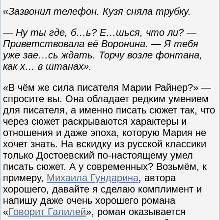
«Зазвонил телефон. Кузя сняла трубку.
— Ну ты где, б…ь? Е…шься, что ли? —
Приветствовала её Воронина. — Я тебя
уже зае…сь ждать. Торчу возле фонтана,
как х… в штанах».
«В чём же сила писателя Марии Райнер?» —
спросите вы. Она обладает редким умением
для писателя, а именно писать сюжет так, что
через сюжет раскрываются характеры и
отношения и даже эпоха, которую Мария не
хочет знать. На вскидку из русской классики
только Достоевский по-настоящему умел
писать сюжет. А у современных? Возьмём, к
примеру,
Михаила Гундарина
, автора
хорошего, давайте я сделаю комплимент и
напишу даже очень хорошего романа
«
Говорит Галилей
», роман оказывается